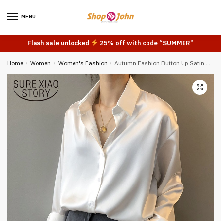
Skip
Skip
to
to
MENU
navigation
content
Flash sale unlocked
25% off with code “SUMMER”
Home
/
Women
/
Women's Fashion
/
Autumn Fashion Button Up Satin Silk Shirt Vintage Blouse Women White Lady Long Sleeves Female Loose Street Shirts 11355