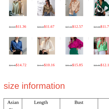
$11.36
$11.67
$12.57
$11.
$14.07
$23.54
$27.13
$24.69
$14.72
$10.16
$15.85
$12.
$24.48
$14.47
$35.29
$25.81
size information
Asian
Length
Bust