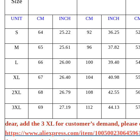
Size
UNIT
CM
INCH
CM
INCH
C
S
64
25.22
92
36.25
5
M
65
25.61
96
37.82
5
L
66
26.00
100
39.40
5
XL
67
26.40
104
40.98
5
2XL
68
26.79
108
42.55
5
3XL
69
27.19
112
44.13
5
dear, add the 3 XL for customer’s demand, please c
https://www.aliexpress.com/item/10050023064596