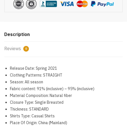
Women
White
Lady
Long
Sleeves
Description
Female
Loose
Reviews
0
Street
Shirts
11355
Release Date:
Spring 2021
quantity
Clothing Patterns:
STRAIGHT
Season:
All season
Fabric content:
91% (inclusive) – 95% (inclusive)
Material Composition:
Natural fiber
Closure Type:
Single Breasted
Thickness:
STANDARD
Shirts Type:
Casual Shirts
Place Of Origin:
China (Mainland)