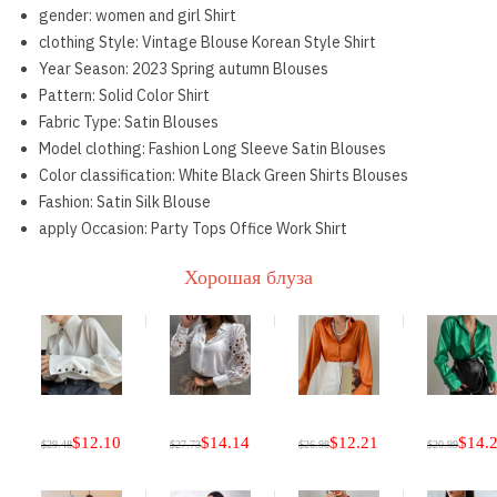
gender:
women and girl Shirt
clothing Style:
Vintage Blouse Korean Style Shirt
Year Season:
2023 Spring autumn Blouses
Pattern:
Solid Color Shirt
Fabric Type:
Satin Blouses
Model clothing:
Fashion Long Sleeve Satin Blouses
Color classification:
White Black Green Shirts Blouses
Fashion:
Satin Silk Blouse
apply Occasion:
Party Tops Office Work Shirt
Хорошая блуза
$12.10
$14.14
$12.21
$14.
$29.48
$27.73
$26.98
$20.99