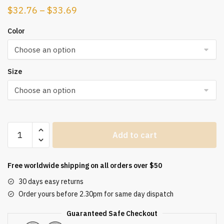
$
32.76
–
$
33.69
Color
Size
Autumn
Add to cart
Fashion
Button
Up
Free worldwide shipping on all orders over $50
Satin
30 days easy returns
Silk
Order yours before 2.30pm for same day dispatch
Shirt
Vintage
Guaranteed Safe Checkout
Blouse