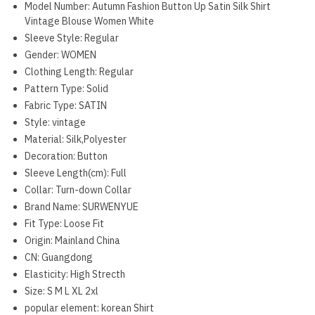
Model Number:
Autumn Fashion Button Up Satin Silk Shirt
Vintage Blouse Women White
Sleeve Style:
Regular
Gender:
WOMEN
Clothing Length:
Regular
Pattern Type:
Solid
Fabric Type:
SATIN
Style:
vintage
Material:
Silk,Polyester
Decoration:
Button
Sleeve Length(cm):
Full
Collar:
Turn-down Collar
Brand Name:
SURWENYUE
Fit Type:
Loose Fit
Origin:
Mainland China
CN:
Guangdong
Elasticity:
High Strecth
Size:
S M L XL 2xl
popular element:
korean Shirt